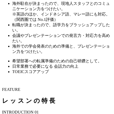
海外駐在が決まったので、現地人スタッフとのコミュ
ニケーション力をつけたい。
※英語のほか、インドネシア語、マレー語にも対応。
（関西圏では No.1評価）
転職が決まったので、語学力をブラッシュアップした
い。
会議やプレゼンテーションでの発言力・対応力を高め
たい。
海外での学会発表のための準備と、プレゼンテーショ
ン力をつけたい。
希望部署への転属準備のための自己研鑽として。
日常業務で必要になる 会話力の向上
TOEICスコアアップ
FEATURE
レ ッ ス ン の 特 長
INTRODUCTION 01